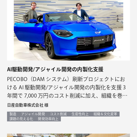
AI駆動開発/アジャイル開発の内製化支援
PECOBO（DAM システム）刷新プロジェクトにお
ける AI 駆動開発/アジャイル開発の内製化を支援 3
年間で 7,000 万円のコスト削減に加え、組織を巻き
込んだ意識変革など各種の導入効果を実現
日産自動車株式会社 様
製造
アジャイル開発
コスト削減
生産性向上
組織＆文化変革
課題の見える化
開発効率向上