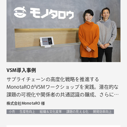
VSM導入事例
サプライチェーンの高度化戦略を推進する
MonotaROがVSMワークショップを実践。潜在的な
課題の可視化や関係者の共通認識の醸成、さらに次
のアクション創出などの効果を得る
株式会社MonotaRO 様
小売
生産性向上
組織＆文化変革
課題の見える化
開発効率向上