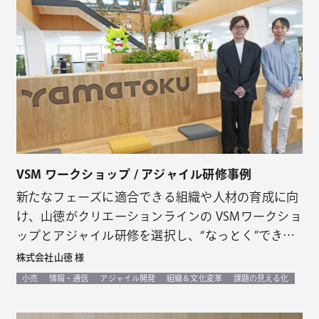
VSM ワークショップ / アジャイル研修事例
新たなフェーズに適合できる組織や人材の育成に向
け、山徳がクリエーションラインの VSMワークショ
ップとアジャイル研修を選択し、“なっとく”できる
多くの効果を享受
株式会社山徳 様
小売
情報・通信
アジャイル開発
組織＆文化変革
課題の見える化