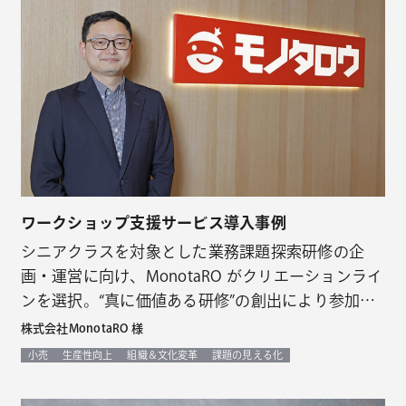
ワークショップ支援サービス導入事例
シニアクラスを対象とした業務課題探索研修の企
画・運営に向け、MonotaRO がクリエーションライ
ンを選択。“真に価値ある研修”の創出により参加者
が効果を実感
株式会社MonotaRO 様
小売
生産性向上
組織＆文化変革
課題の見える化