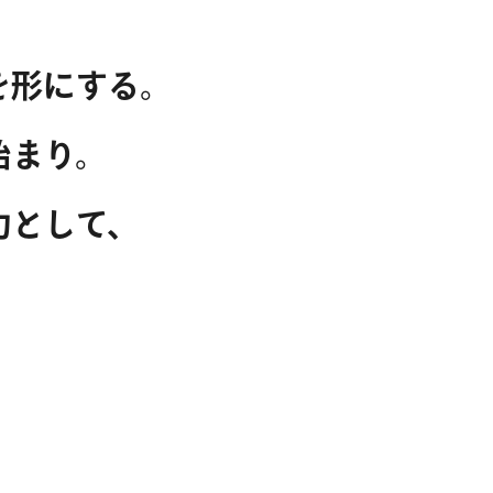
を形にする。
始まり。
力として、
。