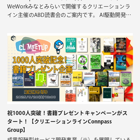
WeWorkみなとみらいで開催するクリエーションラ
イン主催のABD読書会のご案内です。 AI駆動開発の
お陰で、逆に前より忙しくなってませんか？「忙し
い。やることは多い。それなのに、思うように進め
ている実感が持てない……」 そんな、日々の仕事に
消耗しがちなエンジニアの皆様へ本イベ…
祝1000人突破！書籍プレゼントキャンペーンがス
タート！【クリエーションラインConnpass
Group】
成果報酬型サービス開発事業（※）を展開している