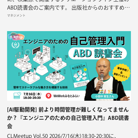
ABD読書会のご案内です。 出版社からのおすすめの
コメント エンジニアリングマネージャー（EM）と
マネジメント
して働いていくうえで「メンバーに共感できない」
「メンバーが指示に従わない」「エンジニアリング
スキルが失われる」といった、EMになっ…
[AI駆動開発] 前より時間管理が難しくなってません
か？『エンジニアのための自己管理入門』ABD読書
会
CLMeetup Vol.50 2026/7/16(木)18:30-20:30に、