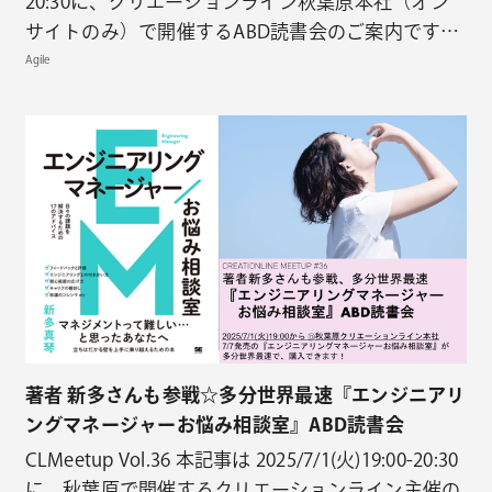
20:30に、クリエーションライン秋葉原本社（オン
サイトのみ）で開催するABD読書会のご案内です。
刊行直前『プロフェッショナルスクラム虎の巻』
Agile
ABD読書会を開催します！！！ 訳者より本書籍のお
すすめポイント 当日の意気込み・新しい本のみなさ
んの感想が聞けるのを楽しみにしています！…
著者 新多さんも参戦☆多分世界最速『エンジニアリ
ングマネージャーお悩み相談室』ABD読書会
CLMeetup Vol.36 本記事は 2025/7/1(火)19:00-20:30
に、秋葉原で開催するクリエーションライン主催の