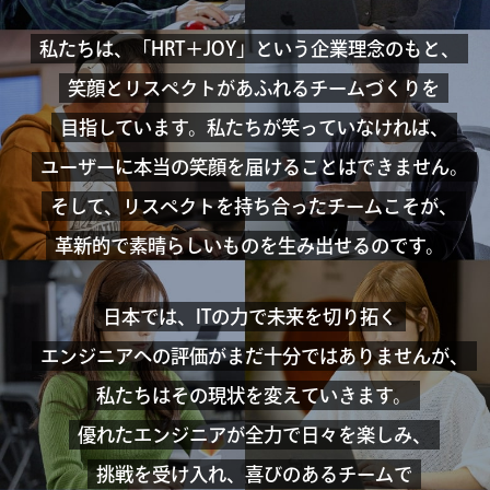
私たちは、「HRT＋JOY」という企業理念のもと、
笑顔とリスペクトがあふれるチームづくりを
目指しています。
私たちが笑っていなければ、
ユーザーに本当の笑顔を届けることはできません。
そして、リスペクトを持ち合ったチームこそが、
革新的で素晴らしいものを生み出せるのです。
日本では、ITの力で未来を切り拓く
エンジニアへの評価がまだ十分ではありませんが、
私たちはその現状を変えていきます。
優れたエンジニアが全力で日々を楽しみ、
挑戦を受け入れ、喜びのあるチームで