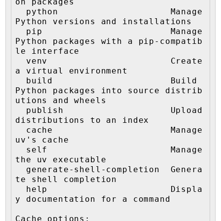
on packages

  python                     Manage 
Python versions and installations

  pip                        Manage 
Python packages with a pip-compatib
le interface

  venv                       Create 
a virtual environment

  build                      Build 
Python packages into source distrib
utions and wheels

  publish                    Upload 
distributions to an index

  cache                      Manage 
uv's cache

  self                       Manage 
the uv executable

  generate-shell-completion  Genera
te shell completion

  help                       Displa
y documentation for a command

Cache options:
