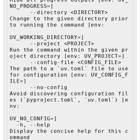
NO_PROGRESS=]

      --directory <DIRECTORY>                      
Change to the given directory prior 
to running the command [env:

UV_WORKING_DIRECTORY=]

      --project <PROJECT>                          
Run the command within the given pr
oject directory [env: UV_PROJECT=]

      --config-file <CONFIG_FILE>                  
The path to a `uv.toml` file to use 
for configuration [env: UV_CONFIG_F
ILE=]

      --no-config                                  
Avoid discovering configuration fil
es (`pyproject.toml`, `uv.toml`) [e
nv:

UV_NO_CONFIG=]

  -h, --help                                       
Display the concise help for this c
ommand
