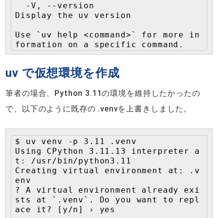
  -V, --version                                    
Display the uv version

Use `uv help <command>` for more in
formation on a specific command.
uv で仮想環境を作成
筆者の場合、Python 3.11の環境を維持したかったの
で、以下のように既存の .venvを上書きしました。
$ uv venv -p 3.11 .venv

Using CPython 3.11.13 interpreter a
t: /usr/bin/python3.11

Creating virtual environment at: .v
env

? A virtual environment already exi
sts at `.venv`. Do you want to repl
ace it? [y/n] › yes
