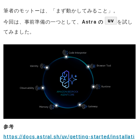
筆者のモットーは、「まず動かしてみること」。
uv
今回は、事前準備の一つとして、
Astra の
を試し
てみました。
参考
https://docs.astral.sh/uv/getting-started/installati