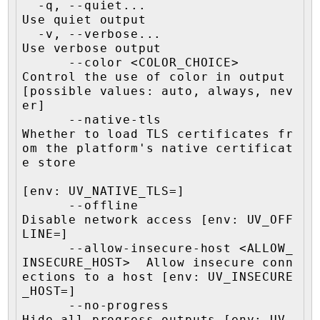
  -q, --quiet...                                   
Use quiet output

  -v, --verbose...                                 
Use verbose output

      --color <COLOR_CHOICE>                       
Control the use of color in output 
[possible values: auto, always, nev
er]

      --native-tls                                 
Whether to load TLS certificates fr
om the platform's native certificat
e store

[env: UV_NATIVE_TLS=]

      --offline                                    
Disable network access [env: UV_OFF
LINE=]

      --allow-insecure-host <ALLOW_
INSECURE_HOST>  Allow insecure conn
ections to a host [env: UV_INSECURE
_HOST=]

      --no-progress                                
Hide all progress outputs [env: UV_