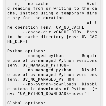
  -n, --no-cache               Avoi
d reading from or writing to the ca
che, instead using a temporary dire
ctory for the duration

                               of t
he operation [env: UV_NO_CACHE=]

      --cache-dir <CACHE_DIR>  Path 
to the cache directory [env: UV_CAC
HE_DIR=]

Python options:

      --managed-python       Requir
e use of uv-managed Python versions 
[env: UV_MANAGED_PYTHON=]

      --no-managed-python    Disabl
e use of uv-managed Python versions 
[env: UV_NO_MANAGED_PYTHON=]

      --no-python-downloads  Disabl
e automatic downloads of Python. [e
nv: "UV_PYTHON_DOWNLOADS=never"]

Global options:
