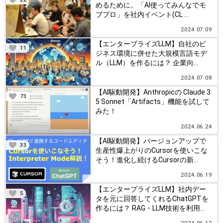
めるために。「AI使ってみんなでモ
ブプロ」を社内イベント(CL ...
2024.07.09
【エンタープライズLLM】自社のビ
11
ジネス環境に併せた大規模言語モデ
ル（LLM）を作るには？ 企業向...
2024.07.08
【AI駆動開発】Anthropicの Claude 3.
73
5 Sonnet「Artifacts」機能を試して
みた！
2024.06.24
【AI駆動開発】バージョンアップで
33
生産性爆上がりのCursorを使いこな
そう！進化し続けるCursorの新...
2024.06.19
【エンタープライズLLM】社内デー
5
タを元に回答してくれるChatGPTを
作るには？ RAG・LLM技術を利用...