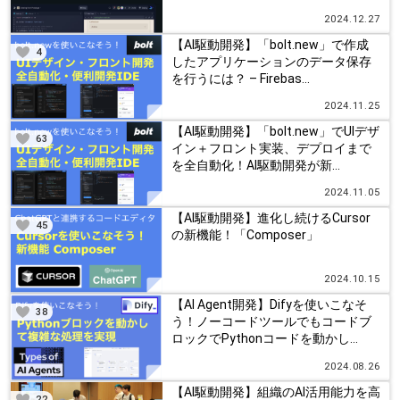
2024.12.27
【AI駆動開発】「bolt.new」で作成
4
したアプリケーションのデータ保存
を行うには？ – Firebas...
2024.11.25
【AI駆動開発】「bolt.new」でUIデザ
63
イン＋フロント実装、デプロイまで
を全自動化！AI駆動開発が新...
2024.11.05
【AI駆動開発】進化し続けるCursor
45
の新機能！「Composer」
2024.10.15
【AI Agent開発】Difyを使いこなそ
38
う！ノーコードツールでもコードブ
ロックでPythonコードを動かし...
2024.08.26
【AI駆動開発】組織のAI活用能力を高
22