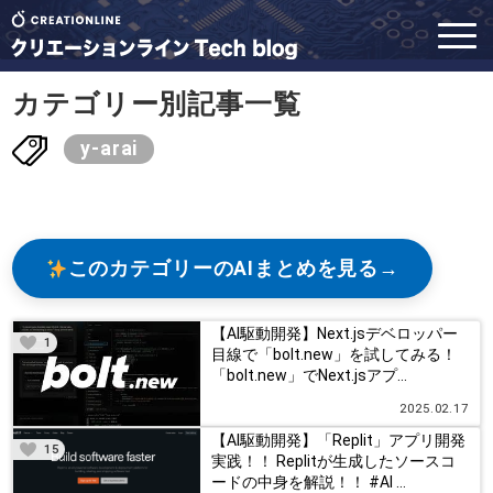
カテゴリー別記事一覧
y-arai
このカテゴリーのAIまとめを見る
【AI駆動開発】Next.jsデベロッパー
1
目線で「bolt.new」を試してみる！
「bolt.new」でNext.jsアプ...
2025.02.17
【AI駆動開発】「Replit」アプリ開発
15
実践！！ Replitが生成したソースコ
ードの中身を解説！！ #AI ...