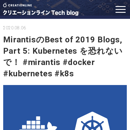
2020.08.06
MirantisのBest of 2019 Blogs,
Part 5: Kubernetes を恐れない
で！ #mirantis #docker
#kubernetes #k8s