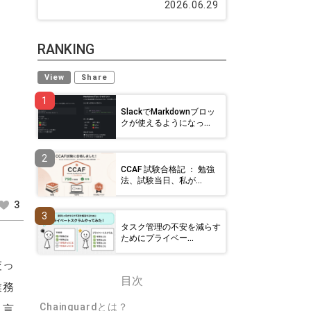
2026.06.29
RANKING
View
Share
1
SlackでMarkdownブロッ
クが使えるようになっ...
2
CCAF 試験合格記 ： 勉強
法、試験当日、私が...
3
3
タスク管理の不安を減らす
ためにプライベー...
交っ
目次
業務
Chainguardとは？
と言