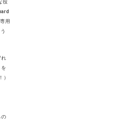
欠な役
ard
う専用
よう
守れ
トを
し！）
ちの