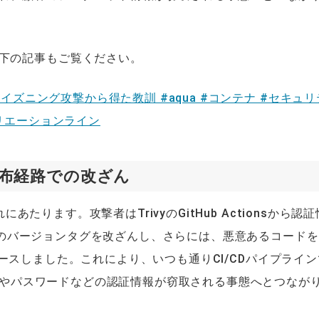
下の記事もご覧ください。
ポイズニング攻撃から得た教訓 #aqua #コンテナ #セキュ
｜クリエーションライン
布経路での改ざん
にあたります。攻撃者はTrivyのGitHub Actionsから認
の既存のバージョンタグを改ざんし、さらには、悪意あるコード
をリリースしました。これにより、いつも通りCI/CDパイプライ
Iキーやパスワードなどの認証情報が窃取される事態へとつなが