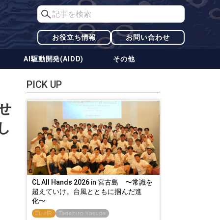
お役立ち情報
お問い合わせ
AI駆動開発(AIDD)
その他
PICK UP
せ
し
CL All Hands 2026 in 宮古島 〜常識を
超えていけ。台風とともに掴んだ進
化〜
CL HR
Tadahiro Yasuda