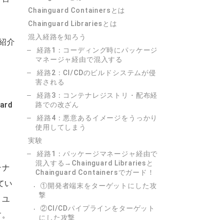
Chainguard Containersとは
Chainguard Librariesとは
混入経路を知ろう
紹介
経路1：コーディング時にパッケージ
マネージャ経由で混入する
経路2：CI/CDのビルドシステムが侵
害される
経路3：コンテナレジストリ・配布経
ard
路での改ざん
経路4：悪意あるイメージをうっかり
使用してしまう
実験
経路1：パッケージマネージャ経由で
混入する→Chainguard Librariesと
テナ
Chainguard Containersでガード！
てい
①開発者端末をターゲットにした攻
撃
、ユ
②CI/CDパイプラインをターゲット
す。
にした攻撃