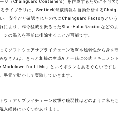
イメージ（Chainguard Containers）を作成するために不可
るライブラリは、Sentinel(脅威情報を自動分析するChaigu
安全だと確認されたのちにChainguard Factoryとい
り、昨今猛威を振るったShai-Huludやaxiosなどの
ケージの混入を事前に排除することが可能です。
ってソフトウェアサプライチェーン攻撃や脆弱性から身を
みなさんは、きっと相棒の生成AIと一緒に公式ドキュメン
arkdown for LLMs」というボタンもあるぐらいです
、手元で動かして実験していきます。
トウェアサプライチェーン攻撃や脆弱性はどのように私た
混入経路はいくつかあります。