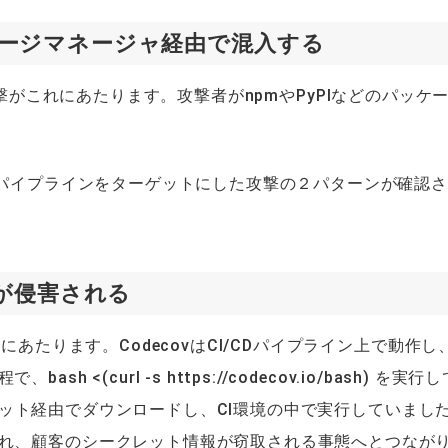
ケージマネージャ経由で混入する
LMへの攻撃がこれにあたります。攻撃者がnpmやPyPIなどのパッケ
Dパイプラインをターゲットにした攻撃の２パターンが確認
ムが侵害される
にあたります。CodecovはCI/CDパイプライン上で動作し
(curl -s https://codecov.io/bash) を実行し
ターネット経由でダウンロードし、CI環境の中で実行していまし
れ、顧客のシークレット情報が窃取される事態へとつなが