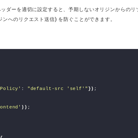
ッダーを適切に設定すると、予期しないオリジンからのリ
ジンへのリクエスト送信) を防ぐことができます。
'
{
-Policy'
: 
"default-src 'self'"
})
;
rontend'
))
;