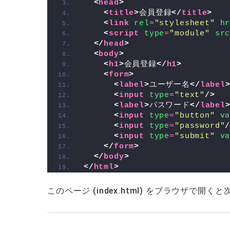
<
head
>
<
title
>
会員登録
</
title
>
<
link
rel
=
"stylesheet"
h
<
script
type
=
"module"
sr
</
head
>
<
body
>
<
h1
>
会員登録
</
h1
>
<
form
>
<
label
>
ユーザー名
</
label
<
input
type
=
"text"
/>
<
label
>
パスワード
</
label
<
input
type
=
"button"
v
<
input
type
=
"password"
<
input
type
=
"submit"
v
</
form
>
</
body
>
</
html
>
このページ (index.html) をブラウザで