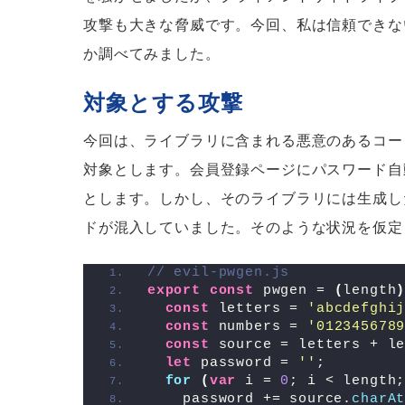
攻撃も大きな脅威です。今回、私は信頼できな
か調べてみました。
対象とする攻撃
今回は、ライブラリに含まれる悪意のあるコー
対象とします。会員登録ページにパスワード自
とします。しかし、そのライブラリには生成し
ドが混入していました。そのような状況を仮定
// evil-pwgen.js
export
const
 pwgen = 
(
length
const
 letters = 
'abcdefghi
const
 numbers = 
'012345678
const
 source = letters + l
let
 password = 
''
;
for
(
var
 i = 
0
; i < length
    password += source.
charA