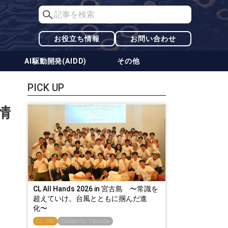
お役立ち情報
お問い合わせ
AI駆動開発(AIDD)
その他
PICK UP
情
CL All Hands 2026 in 宮古島 〜常識を
超えていけ。台風とともに掴んだ進
化〜
CL HR
Tadahiro Yasuda