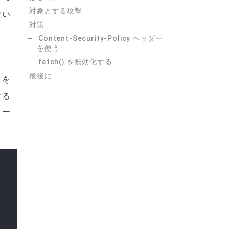
対象とする攻撃
ない
対策
Content-Security-Policy ヘッダー
を使う
fetch() を無効化する
最後に
クを
する
コー