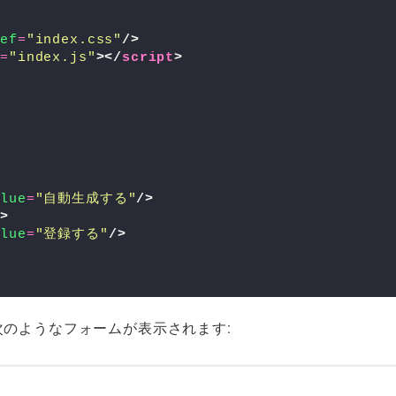
ref
=
"index.css"
/>
c
=
"index.js"
>
</
script
>
>
>
alue
=
"自動生成する"
/>
/>
alue
=
"登録する"
/>
開くと次のようなフォームが表示されます: