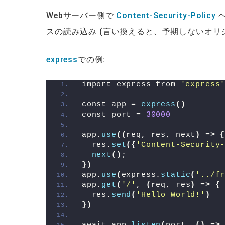
Webサーバー側で
Content-Security-Policy
ヘ
スの読み込み (言い換えると、予期しないオリ
express
での例:
import express from 
'express
const app = 
express
()
const port = 
30000
app.
use
((
req, res, next
)
 =
>
  res.
set
({
'Content-Security
next
()
;
})
app.
use
(
express.
static
(
'../f
app.
get
(
'/'
, 
(
req, res
)
 =
>
{
  res.
send
(
'Hello World!'
)
})