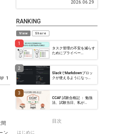
2026.06.29
RANKING
View
Share
1
タスク管理の不安を減らす
ためにプライベー...
2
SlackでMarkdownブロッ
クが使えるようになっ...
1
3
CCAF 試験合格記 ： 勉強
法、試験当日、私が...
目次
世間
ーン
はじめに