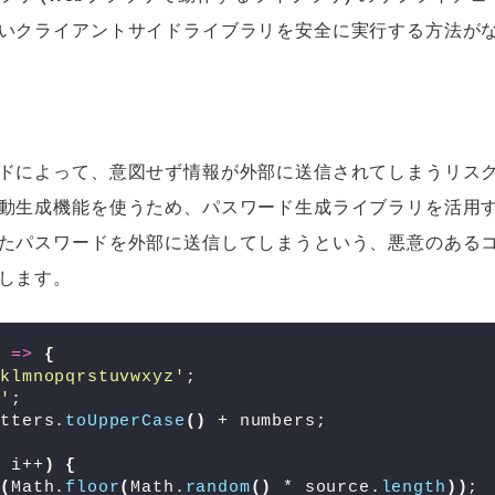
いクライアントサイドライブラリを安全に実行する方法が
ドによって、意図せず情報が外部に送信されてしまうリス
動生成機能を使うため、パスワード生成ライブラリを活用
たパスワードを外部に送信してしまうという、悪意のある
します。
)
=>
{
jklmnopqrstuvwxyz'
;
9'
;
etters.
toUpperCase
(
)
 + numbers;
; i++
)
{
t
(
Math.
floor
(
Math.
random
(
)
 * source.
length
)
)
;