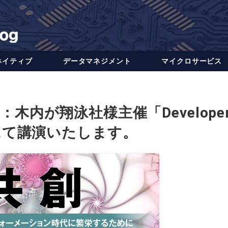
ネイティブ
データ​​マネジメント
マイクロサービス
内が翔泳社様主催「Developer
er」にて講演いたします。