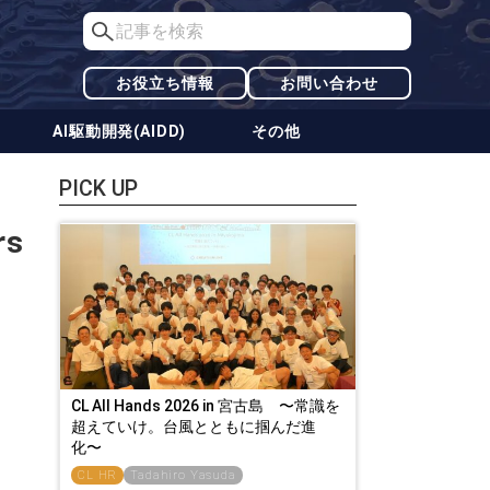
お役立ち情報
お問い合わせ
AI駆動開発(AIDD)
その他
PICK UP
s
CL All Hands 2026 in 宮古島 〜常識を
超えていけ。台風とともに掴んだ進
化〜
CL HR
Tadahiro Yasuda