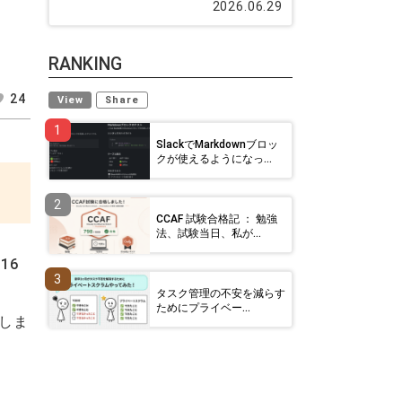
2026.06.29
RANKING
24
View
Share
1
SlackでMarkdownブロッ
クが使えるようになっ...
2
CCAF 試験合格記 ： 勉強
法、試験当日、私が...
16
3
タスク管理の不安を減らす
ためにプライベー...
しま