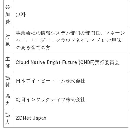
参
加
無料
費
事業会社の情報システム部門の部門長、マネージ
対
ャー、リーダー、クラウドネイティブ にご興味
象
のある全ての方
主
Cloud Native Bright Future (CNBF)実行委員会
催
協
⽇本アイ・ビー・エム株式会社
賛
協
朝日インタラクティブ株式会社
力
協
ZDNet Japan
力