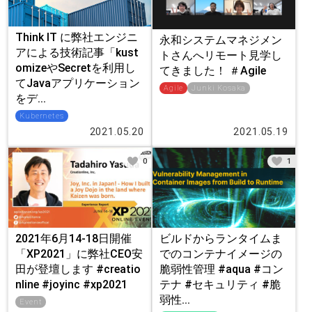
Think IT に弊社エンジニ
永和システムマネジメン
アによる技術記事「kust
トさんへリモート見学し
omizeやSecretを利用し
てきました！ ＃Agile
てJavaアプリケーション
Agile
Junki Kosaka
をデ...
Kubernetes
2021.05.20
2021.05.19
0
1
2021年6月14-18日開催
ビルドからランタイムま
「XP2021」に弊社CEO安
でのコンテナイメージの
田が登壇します #creatio
脆弱性管理 #aqua #コン
nline #joyinc #xp2021
テナ #セキュリティ #脆
弱性...
Event