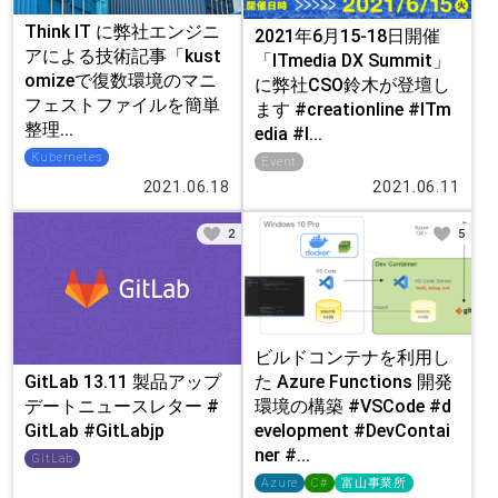
Think IT に弊社エンジニ
2021年6月15-18日開催
アによる技術記事「kust
「ITmedia DX Summit」
omizeで復数環境のマニ
に弊社CSO鈴木が登壇し
フェストファイルを簡単
ます #creationline #ITm
整理...
edia #I...
Kubernetes
Event
2021.06.18
2021.06.11
2
5
ビルドコンテナを利用し
GitLab 13.11 製品アップ
た Azure Functions 開発
デートニュースレター #
環境の構築 #VSCode #d
GitLab #GitLabjp
evelopment #DevContai
ner #...
GitLab
Azure
C#
富山事業所