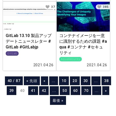
37
385
GitLab 13.10 製品アップ
コンテナイメージを一意
デートニュースレター #
に識別するための課題 #a
GitLab #GitLabjp
qua #コンテナ #セキュ
リティ
GitLab
AquaSecurity
2021.04.26
2021.04.26
40 / 87
« 先頭
«
...
10
20
30
...
38
39
40
41
42
...
50
60
70
...
»
最後 »