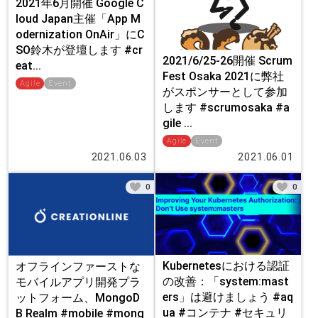
2021年6月開催 Google C
loud Japan主催「App M
odernization OnAir」にC
SO鈴木が登壇します #cr
2021/6/25-26開催 Scrum
eat...
Fest Osaka 2021に弊社
Agile
Event
がスポンサーとして参加
します #scrumosaka #a
gile ...
Agile
Event
2021.06.03
2021.06.01
0
0
Kubernetesにおける認証
オフラインファーストな
の改善：「system:mast
モバイルアプリ開発プラ
ers」は避けましょう #aq
ットフォーム、MongoD
ua #コンテナ #セキュリ
B Realm #mobile #mong