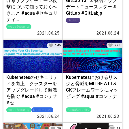
GitLab 13.12 製品アップ
けるサプライチェーン攻
デートニュースレター #
撃について知っておくべ
GitLab #GitLabjp
きこと #aqua #セキュリ
ティ...
GitLab
AquaSecurity
2021.06.25
2021.06.24
145
223
Kubernetesのセキュリテ
Kubernetesにおけるリス
ィを向上：クラスターを
クと脅威をMITRE ATT&
アップグレードして漏洩
CKフレームワークにマッ
を防ぐ #aqua #コンテナ
ピング #aqua #コンテナ
#セ...
...
AquaSecurity
Kubernetes
AquaSecurity
2021.06.24
2021.06.23
29
39