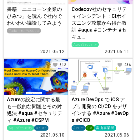
書籍「ユニコーン企業の
Codecov社のセキュリテ
ひみつ」を読んで社内で
ィインシデント：CIポイ
わいわい議論してみよう
ズニング攻撃から得た教
訓 #aqua #コンテナ #セ
Tadahiro Yasuda
キュ...
AquaSecurity
2021.05.12
2021.05.11
312
236
Azureの設定に関する最
Azure DevOps で iOS ア
も一般的な問題とその対
プリ開発の CI/CD をデザ
処法 #aqua #セキュリテ
インする #Azure #DevOp
ィ #Azure #CSPM
s #CICD
AquaSecurity
Azure
Azure
C#
富山事業所
2021.05.10
2021.05.06