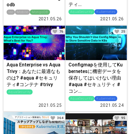
ティ...
odb
AquaSecurity
Kubernetes
lee
Mobile
MongoDB
2021.05.26
2021.05.26
76
25
Aqua Enterprise vs Aqua
Configmapを使用してKu
Trivy：あなたに最適なも
bernetesに機密データを
のは? #aqua #セキュリ
保存してはいけない理由
ティ#コンテナ #trivy
#aqua #セキュリティ #
コン...
AquaSecurity
AquaSecurity
Kubernetes
2021.05.25
2021.05.24
364
95