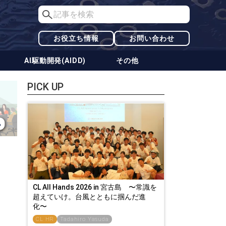
お役立ち情報
お問い合わせ
AI駆動開発(AIDD)
その他
PICK UP
CL All Hands 2026 in 宮古島 〜常識を
超えていけ。台風とともに掴んだ進
化〜
CL HR
Tadahiro Yasuda