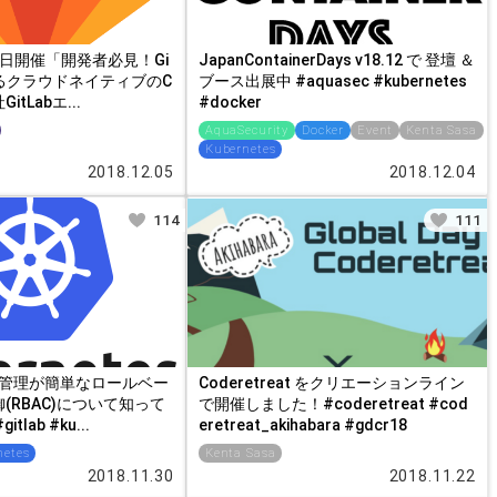
19日開催「開発者必見！Gi
JapanContainerDays v18.12 で 登壇 ＆
するクラウドネイティブのC
ブース出展中 #aquasec #kubernetes
itLabエ...
#docker
AquaSecurity
Docker
Event
Kenta Sasa
Kubernetes
2018.12.05
2018.12.04
114
111
esの管理が簡単なロールベー
Coderetreat をクリエーションライン
(RBAC)について知って
で開催しました！#coderetreat #cod
lab #ku...
eretreat_akihabara #gdcr18
netes
Kenta Sasa
2018.11.30
2018.11.22