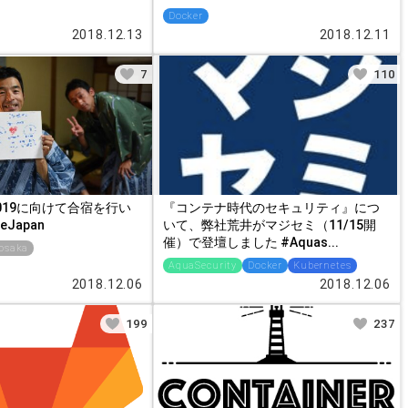
Docker
2018.12.13
2018.12.11
7
110
an 2019に向けて合宿を行い
『コンテナ時代のセキュリティ』につ
eJapan
いて、弊社荒井がマジセミ（11/15開
催）で登壇しました #Aquas...
osaka
AquaSecurity
Docker
Kubernetes
2018.12.06
2018.12.06
199
237