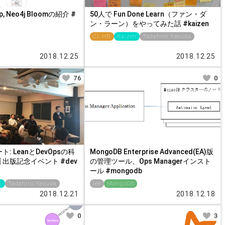
op, Neo4j Bloomの紹介 #
50人で Fun Done Learn（ファン・ダ
ン・ラーン）をやってみた話 #kaizen
CL HR
Kaizen
Tadahiro Yasuda
2018.12.25
2018.12.25
76
0
: LeanとDevOpsの科
MongoDB Enterprise Advanced(EA)版
te] 出版記念イベント #dev
の管理ツール、Ops Managerインスト
ール #mongodb
n
Tadahiro Yasuda
lee
MongoDB
2018.12.21
2018.12.18
0
3