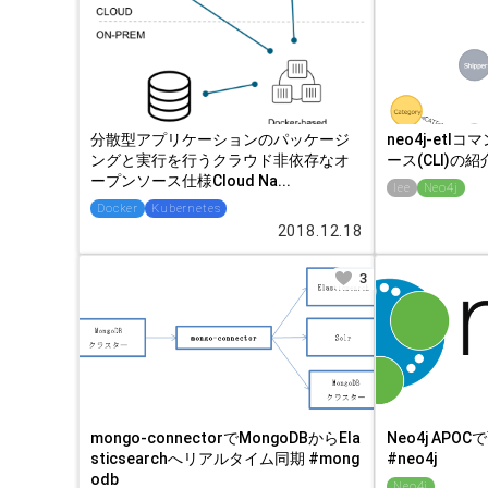
分散型アプリケーションのパッケージ
neo4j-et
ングと実行を行うクラウド非依存なオ
ース(CLI)の紹介
ープンソース仕様Cloud Na...
lee
Neo4j
Docker
Kubernetes
2018.12.18
3
mongo-connectorでMongoDBからEla
Neo4j AP
sticsearchへリアルタイム同期 #mong
#neo4j
odb
Neo4j