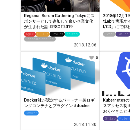
Regional Scrum Gathering Tokyoにス
2018年12月
ポンサーとして参加して良い企業文化
tLabで実現
が生まれた話 #RSGT2019
I/CD」にて弊社G
Agile
CL HR
DevOps
Kaizen
Event
GitLab
Tadahiro Yasuda
2018.12.06
0
Docker社が認定するパートナー製ロギ
Kubernet
ングコンテナとプラグイン #docker
スアクセス制御
おくべきこと #git
Docker
GitLab
Kuber
2018.11.30