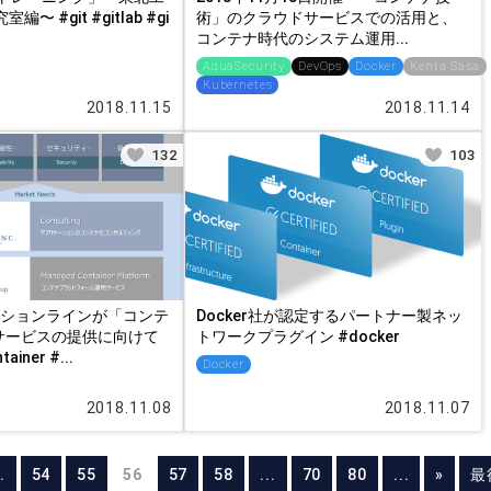
〜 #git #gitlab #gi
術」のクラウドサービスでの活用と、
コンテナ時代のシステム運用...
AquaSecurity
DevOps
Docker
Kenta Sasa
Kubernetes
2018.11.15
2018.11.14
132
103
ーションラインが「コンテ
Docker社が認定するパートナー製ネッ
サービスの提供に向けて
トワークプラグイン #docker
ainer #...
Docker
2018.11.08
2018.11.07
.
54
55
56
57
58
...
70
80
...
»
最