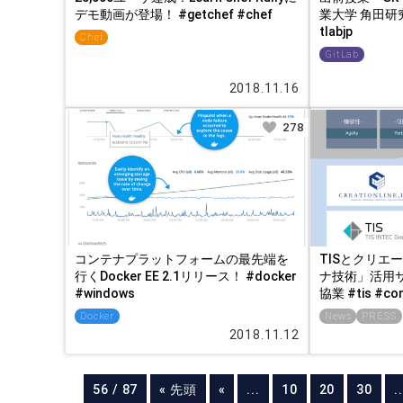
デモ動画が登場！ #getchef #chef
業大学 角田研究室編
tlabjp
Chef
GitLab
2018.11.16
278
コンテナプラットフォームの最先端を
TISとクリエ
行くDocker EE 2.1リリース！ #docker
ナ技術」活用
#windows
協業 #tis #cont
Docker
News
PRESS
2018.11.12
56 / 87
« 先頭
«
...
10
20
30
..