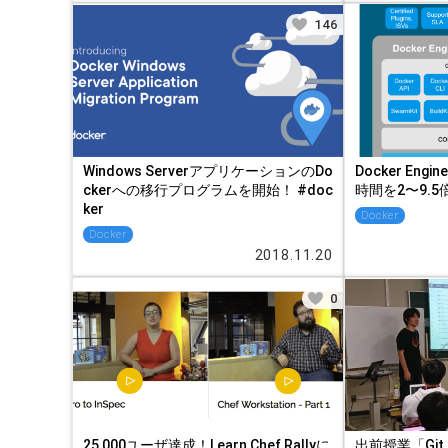
146
Windows ServerアプリケーションのDo
Docker Eng
ckerへの移行プログラムを開始！ #doc
時間を2〜9.5
ker
Docker
Docker
2018.11.20
0
25,000ユーザ達成！Learn Chef Rallyに
出前授業「Gi