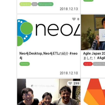
Elastic
lee
MongoDB
2018.12.13
0
Neo4j Desktop, Neo4j ETLの紹介 #neo
Agile Jap
4j
ました！ #Agil
Neo4j
Agile
Junki K
2018.12.10
299