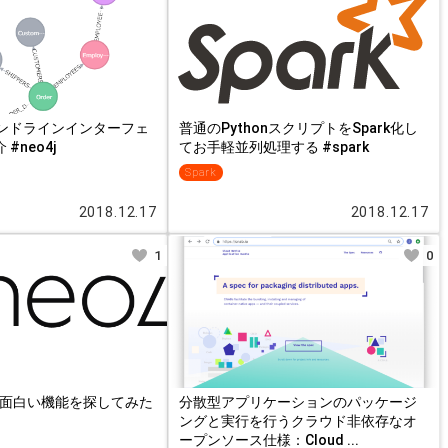
lコマンドラインインターフェ
普通のPythonスクリプトをSpark化し
 #neo4j
てお手軽並列処理する #spark
Spark
2018.12.17
2018.12.17
1
0
OCで面白い機能を探してみた
分散型アプリケーションのパッケージ
ングと実行を行うクラウド非依存なオ
ープンソース仕様：Cloud ...