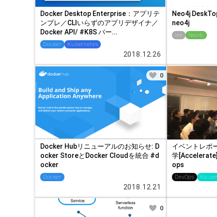
Docker Desktop Enterprise：アプリテ
Neo4j DeskT
ンプレ／CLIいらずのアプリデザイナ／
neo4j
Docker API/ #K8S バー...
lee
Neo4j
Docker
Kubernetes
2018.12.26
0
Docker Hubリニューアルのお知らせ: D
イベントレポート
ocker StoreとDocker Cloudを統合 #d
学[Accelera
ocker
ops
Docker
DevOps
Kaize
2018.12.21
0