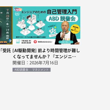
「受託
[AI駆動開発] 前より時間管理が難し
くなってませんか？『エンジニア
のための自己管理入門』ABD読書
開催日：2026年7月16日
会
ABD読書会
マネジメント