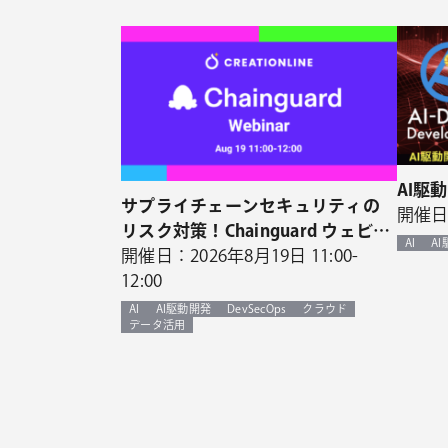
AI駆
サプライチェーンセキュリティの
開催日：
リスク対策！Chainguard ウェビナ
AI
A
ー開催決定！
開催日：2026年8月19日 11:00-
12:00
AI
AI駆動開発
DevSecOps
クラウド
データ活用