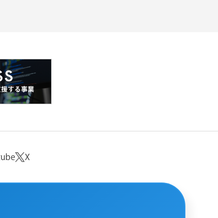
tube
X