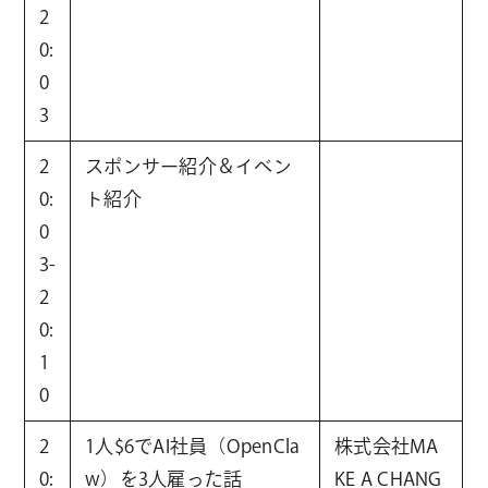
2
0:
0
3
2
スポンサー紹介＆イベン
0:
ト紹介
0
3-
2
0:
1
0
2
1人$6でAI社員（OpenCla
株式会社MA
0:
w）を3人雇った話
KE A CHANG