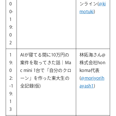
0
ンライン(
@ki
0-
motuki
)
1
9:
0
2
1
AIが寝てる間に10万円の
林拓海さん@
9:
案件を取ってきた話｜Ma
株式会社hon
0
c mini 1台で「自分のクロ
koma代表
2:
ーン」を作った東大生の
(
@moriyorih
-1
全記録(仮)
ayash1
)
9:
1
3