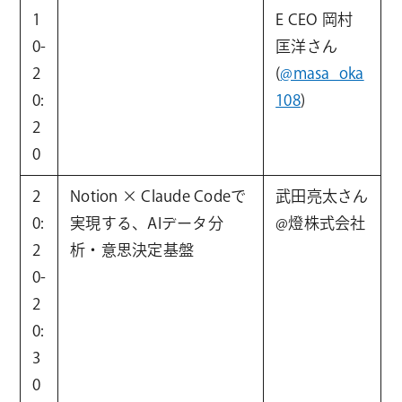
1
E CEO 岡村
0-
匡洋さん
2
(
@masa_oka
0:
108
)
2
0
2
Notion × Claude Codeで
武田亮太さん
0:
実現する、AIデータ分
@燈株式会社
2
析・意思決定基盤
0-
2
0:
3
0