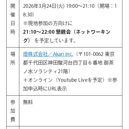
開
2026年3月24日(火) 19:00〜21:10（開場：1
催
8:30）
日
※現地参加の方向けに
時
21:10〜22:00 懇親会（ネットワーキン
グ）
を予定しています。
場
燈株式会社／Akari Inc.
（〒101-0062 東京
所
都千代田区神田駿河台四丁目６番地 御茶
ノ水ソラシティ21階）
＋オンライン（Youtube Liveを予定）※参
加申込時にURL表示
参
無料
加
費