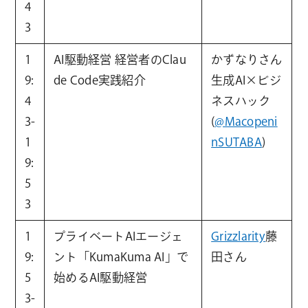
4
3
1
AI駆動経営 経営者のClau
かずなりさん
9:
de Code実践紹介
生成AI×ビジ
4
ネスハック
3-
(
@Macopeni
1
nSUTABA
)
9:
5
3
1
プライベートAIエージェ
Grizzlarity
藤
9:
ント「KumaKuma AI」で
田さん
5
始めるAI駆動経営
3-