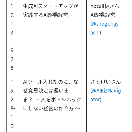
1
生成AIスタートアップが
nocall林さん
9:
実践するAI駆動経営
AI駆動経営
1
(
@shogohay
3-
ashi
)
1
9:
2
8
1
AIツール入れたのに、な
さとけいさん
9:
ぜ意思決定は遅いま
(
@AIBizNavig
2
ま？ 〜 人をボトルネック
ator
)
8-
にしない経営の作り方 〜
1
9: