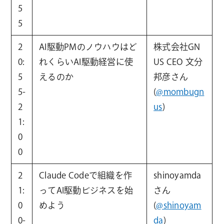
5
5
2
AI駆動PMのノウハウはど
株式会社GN
0:
れくらいAI駆動経営に使
US CEO 文分
5
えるのか
邦彦さん
5-
(
@mombugn
2
us
)
1:
0
0
2
Claude Codeで組織を作
shinoyamda
1:
ってAI駆動ビジネスを始
さん
0
めよう
(
@shinoyam
0-
da
)