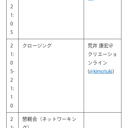
2
1:
0
5
2
クロージング
荒井 康宏＠
1:
クリエーショ
0
ンライン
5-
(
@kimotuki
)
2
1:
1
0
2
懇親会（ネットワーキン
1:
グ）