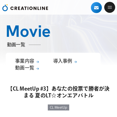
Movie
動画一覧
事業内容
導入事例
動画一覧
【CL MeetUp #3】あなたの投票で勝者が決
まる 夏のLT☆オンエアバトル
CL MeetUp