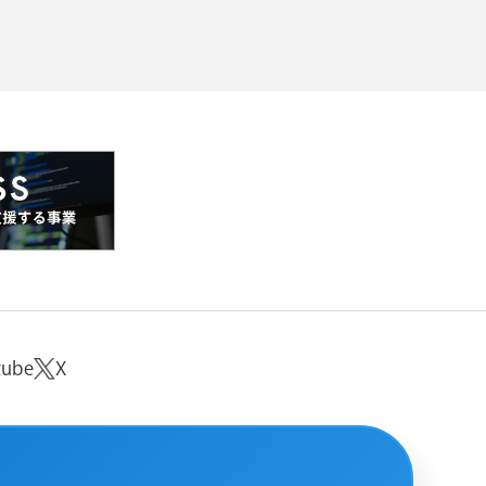
tube
X