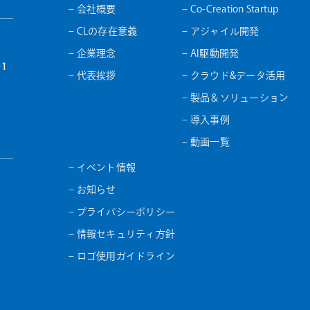
– 会社概要
– Co-Creation Startup
– CLの存在意義
– アジャイル開発
– 企業理念
– AI駆動開発
1
– 代表挨拶
– クラウド&データ活用
– 製品＆ソリューション
– 導入事例
– 動画一覧
– イベント情報
– お知らせ
– プライバシーポリシー
– 情報セキュリティ方針
– ロゴ使用ガイドライン