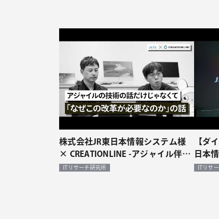
株式会社JR東日本情報システム様
【ダイ
× CREATIONLINE -アジャイル伴走
日本情
型支援事例（対談）
CREA
ITリサーチ研究所
ITリサ
支援