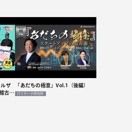
ャイルザ
「あだちの極意」Vol.1（後編）
稽古
ITリサーチ研究所
ァース
2」