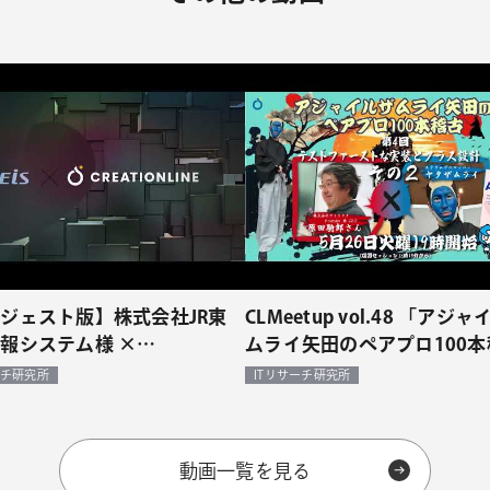
ジェスト版】株式会社JR東
CLMeetup vol.48 「アジ
報システム様 ×
ムライ矢田のペアプロ100本
TIONLINE -アジャイル伴走型
【原田騎郎さんとテストフ
ーチ研究所
ITリサーチ研究所
事例（対談）
トな実装とクラス設計】その
動画一覧を見る