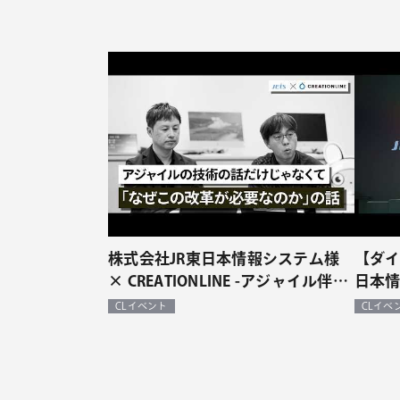
株式会社JR東日本情報システム様
【ダイ
× CREATIONLINE -アジャイル伴走
日本情
型支援事例（対談）
CREA
CLイベント
CLイベ
支援