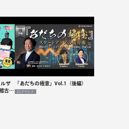
ャイルザ
「あだちの極意」Vol.1（後編）
稽古
CLイベント
ァース
2」