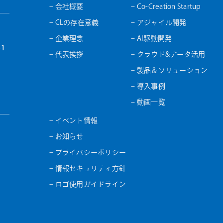
– 会社概要
– Co-Creation Startup
– CLの存在意義
– アジャイル開発
– 企業理念
– AI駆動開発
1
– 代表挨拶
– クラウド&データ活用
– 製品＆ソリューション
– 導入事例
– 動画一覧
– イベント情報
– お知らせ
– プライバシーポリシー
– 情報セキュリティ方針
– ロゴ使用ガイドライン