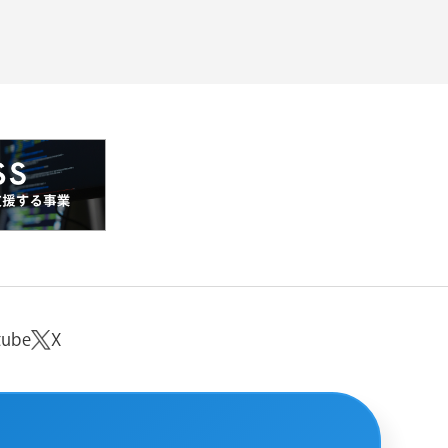
tube
X