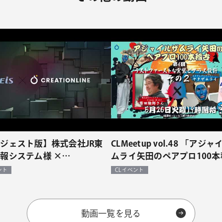
ジェスト版】株式会社JR東
CLMeetup vol.48 「アジ
報システム様 ×
ムライ矢田のペアプロ100本
TIONLINE -アジャイル伴走型
【原田騎郎さんとテストフ
ント
CLイベント
事例（対談）
トな実装とクラス設計】その
動画一覧を見る