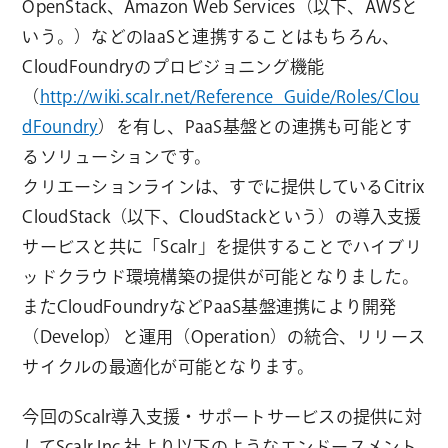
OpenStack、Amazon Web Services（以下、AWSと
いう。）などのIaaSと連携することはもちろん、
CloudFoundryのプロビジョニング機能
（
http://wiki.scalr.net/Reference_Guide/Roles/Clou
dFoundry
）を有し、PaaS基盤との連携も可能とす
るソリューションです。
クリエーションラインは、すでに提供しているCitrix
CloudStack（以下、CloudStackという）の導入支援
サービスと共に「Scalr」を提供することでハイブリ
ッドクラウド環境構築の提供が可能となりました。
またCloudFoundryなどPaaS基盤連携により開発
（Develop）と運用（Operation）の統合、リリース
サイクルの最適化が可能となります。
今回のScalr導入支援・サポートサービスの提供に対
してScalr Inc.社より以下のようなエンドースメント