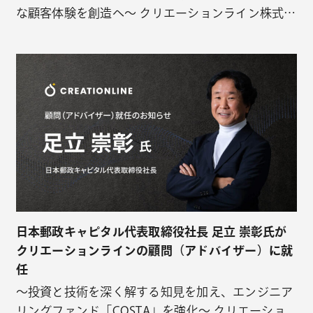
な顧客体験を創造へ〜 クリエーションライン株式会
社（本社：東京都千代田区、代表取締役：安田忠
弘、以下クリエーションライン）は、スタートアッ
プとの共創を通じて未来を創造するプログラム
「Co-Creation Startup (COSTA)」の…
日本郵政キャピタル代表取締役社長 足立 崇彰氏が
クリエーションラインの顧問（アドバイザー）に就
任
〜投資と技術を深く解する知見を加え、エンジニア
リングファンド「COSTA」を強化〜 クリエーショ