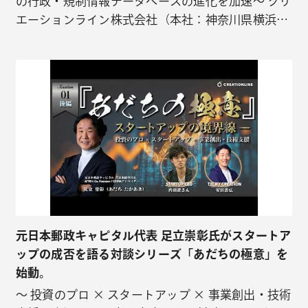
の行政・規制情報データベースの進化を加速〜 クリ
エーションライン株式会社（本社：神奈川県横浜
市、代表取締役社長：安田 忠弘、以下「当社」）
は、スタートアップ向けエンジニアリングファンド
「COSTA（コスタ）」を通じ、グローバル・レギュ
ラトリー・インテリジェンス・プラットフォームを
展開する株式会社Glocalis…
元日本郵政キャピタル代表 足立崇彰氏がスタートア
ップの成否を語る対談シリーズ「あだちの極意」を
始動。
〜 投資のプロ × スタートアップ × 事業創出・技術