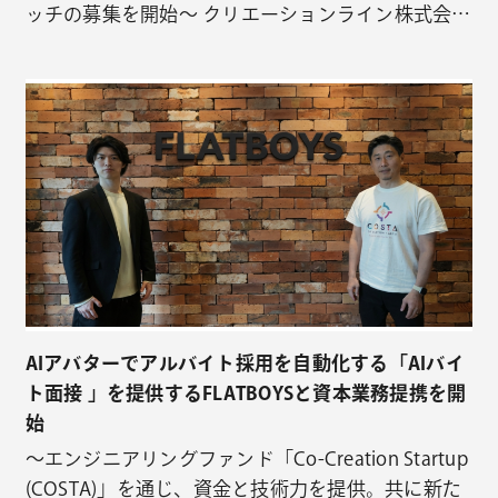
ッチの募集を開始〜 クリエーションライン株式会社
（本社：東京都千代田区、代表取締役：安田忠弘、
以下「クリエーションライン」）は、AI駆動開発と
エクイティ（株式）を組み合わせたエンジニアリン
グファンド「Co-Creation Startup（COSTA）」の…
AIアバターでアルバイト採用を自動化する「AIバイ
ト面接 」を提供するFLATBOYSと資本業務提携を開
始
〜エンジニアリングファンド「Co-Creation Startup
(COSTA)」を通じ、資金と技術力を提供。共に新た