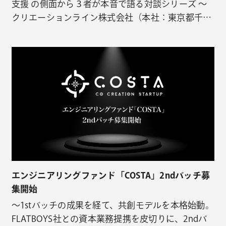
支援 の側面から３者が本音で語る対談シリーズ 〜
クリエーションライン株式会社（本社：東京都千代
田区、代表取締役：安田忠弘、以下「クリエーショ
ンライン」）は、同社アドバイザーでATTO & Co.
Founderの足立 崇彰氏と共に、スタートアップを対
象とした対談インタビューシリーズ「あだちの極
意…
エンジニアリングファンド「COSTA」2ndバッチ募
集開始
〜1stバッチの成果を経て、共創モデルを本格始動。
FLATBOYS社との資本業務提携を皮切りに、2ndバ