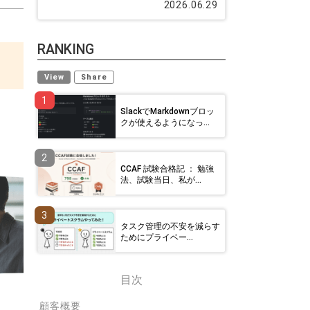
2026.06.29
RANKING
View
Share
1
SlackでMarkdownブロッ
クが使えるようになっ...
2
CCAF 試験合格記 ： 勉強
法、試験当日、私が...
3
タスク管理の不安を減らす
ためにプライベー...
目次
顧客概要