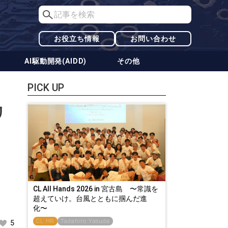
お役立ち情報
お問い合わせ
AI駆動開発(AIDD)
その他
PICK UP
リ
CL All Hands 2026 in 宮古島 〜常識を
超えていけ。台風とともに掴んだ進
化〜
CL HR
Tadahiro Yasuda
5