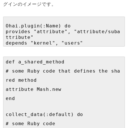
グインのイメージです。
Ohai.plugin(:Name) do
provides "attribute", "attribute/suba
ttribute"
depends "kernel", "users"
def a_shared_method
# some Ruby code that defines the sha
red method
attribute Mash.new
end
collect_data(:default) do
# some Ruby code