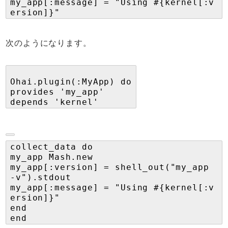
my_app[:message] = "Using #{kernel[:v
ersion]}"
次のようになります。
Ohai.plugin(:MyApp) do
provides 'my_app'
depends 'kernel'
collect_data do
my_app Mash.new
my_app[:version] = shell_out("my_app
-v").stdout
my_app[:message] = "Using #{kernel[:v
ersion]}"
end
end