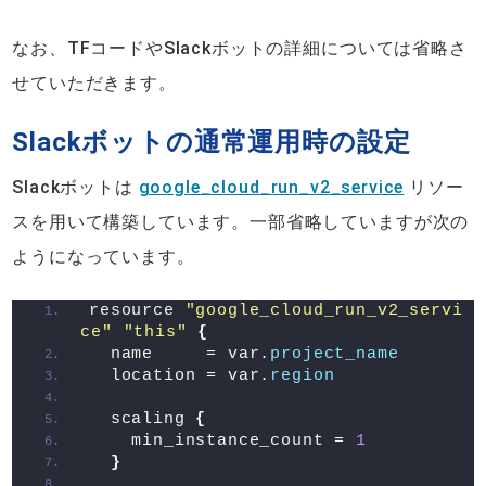
なお、TFコードやSlackボットの詳細については省略さ
せていただきます。
Slackボットの通常運用時の設定
Slackボットは
google_cloud_run_v2_service
リソー
スを用いて構築しています。一部省略していますが次の
ようになっています。
resource 
"google_cloud_run_v2_servi
ce"
"this"
{
  name     = var.
project_name
  location = var.
region
  scaling 
{
    min_instance_count = 
1
}