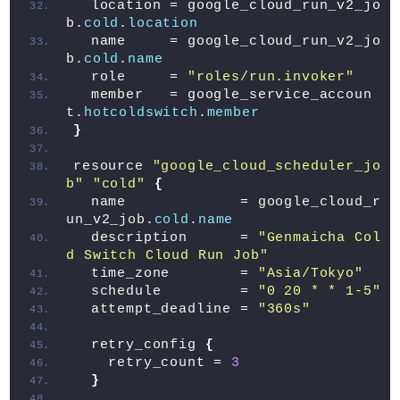
  location = google_cloud_run_v2_jo
b.
cold
.
location
  name     = google_cloud_run_v2_jo
b.
cold
.
name
  role     = 
"roles/run.invoker"
  member   = google_service_accoun
t.
hotcoldswitch
.
member
}
resource 
"google_cloud_scheduler_jo
b"
"cold"
{
  name             = google_cloud_r
un_v2_job.
cold
.
name
  description      = 
"Genmaicha Col
d Switch Cloud Run Job"
  time_zone        = 
"Asia/Tokyo"
  schedule         = 
"0 20 * * 1-5"
  attempt_deadline = 
"360s"
  retry_config 
{
    retry_count = 
3
}