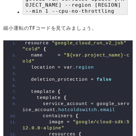
OJECT_NAME] --region [REGION]
--min 1 --cpu-no-throttling
縮小運転のTFコードを見てみましょう。
resource 
"google_cloud_run_v2_job"
"cold"
{
  name     = 
"${var.project_name}-c
old"
  location = var.
region
  deletion_protection = 
false
  template 
{
    template 
{
      service_account = google_serv
ice_account.
hotcoldswitch
.
email
      containers 
{
        image = 
"google/cloud-sdk:5
12.0.0-alpine"
        resources 
{