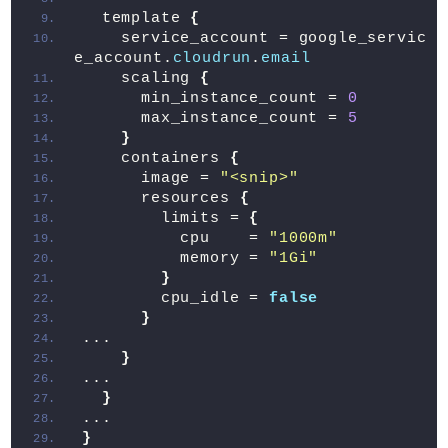
  template 
{
    service_account = google_servic
e_account.
cloudrun
.
email
    scaling 
{
      min_instance_count = 
0
      max_instance_count = 
5
}
    containers 
{
      image = 
"<snip>"
      resources 
{
        limits = 
{
          cpu    = 
"1000m"
          memory = 
"1Gi"
}
        cpu_idle = 
false
}
...
}
...
}
...
}