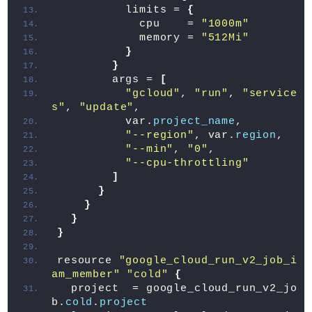
          limits = 
{
            cpu    = 
"1000m"
            memory = 
"512Mi"
}
}
        args = 
[
"gcloud"
, 
"run"
, 
"service
s"
, 
"update"
,
          var.
project_name
,
"--region"
, var.
region
,
"--min"
, 
"0"
,
"--cpu-throttling"
]
}
}
}
}
resource 
"google_cloud_run_v2_job_i
am_member"
"cold"
{
  project  = google_cloud_run_v2_jo
b.
cold
.
project