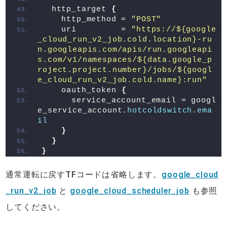
  http_target 
{
    http_method = 
"POST"
    uri         = 
"https://${google
_cloud_run_v2_job.cold.location}-ru
n.googleapis.com/apis/run.googleapi
s.com/v1/namespaces/${data.google_p
roject.project.number}/jobs/${googl
e_cloud_run_v2_job.cold.name}:run"
    oauth_token 
{
      service_account_email = googl
e_service_account.
hotcoldswitch
.
ema
il
}
}
}
通常運転に戻すTFコードは省略します。
google_cloud
_run_v2_job
と
google_cloud_scheduler_job
も参照
してください。