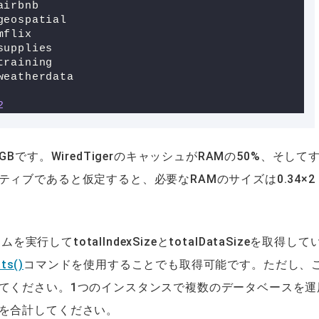
airbnb
geospatial
mflix
supplies
training
weatherdata
2
です。WiredTigerのキャッシュがRAMの50%、そして
ブであると仮定すると、必要なRAMのサイズは0.34×2 
実行してtotalIndexSizeとtotalDataSizeを取得して
ts()
コマンドを使用することでも取得可能です。ただし、
てください。1つのインスタンスで複数のデータベースを運
を合計してください。