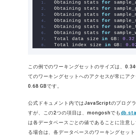
Obtaining stats 
for
 sample_
Obtaining stats 
for
 sample_
Obtaining stats 
for
 sample_
Obtaining stats 
for
 sample_
Obtaining stats 
for
 sample_
Obtaining stats 
for
 sample_
Total data size 
in
 GB: 
0.32
Total index size 
in
 GB: 
0.0
この例でのワーキングセットのサイズは、0.34GB
てのワーキングセットへのアクセスが常にアクティ
0.68 GBです。
公式ドキュメント内ではJavaScriptのプログラムを
すが、この2つの項目は、mongoshでも
db.sta
は各データベースごとの値であることに注意し
る場合は、各データベースのワーキングセット