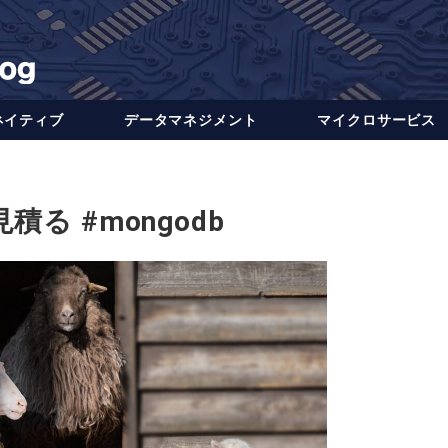
ネイティブ
データ​​マネジメント
マイクロサービス
積る #mongodb