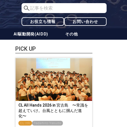
お役立ち情報
お問い合わせ
AI駆動開発(AIDD)
その他
PICK UP
CL All Hands 2026 in 宮古島 〜常識を
超えていけ。台風とともに掴んだ進
化〜
CL HR
Tadahiro Yasuda