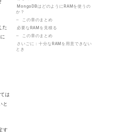
せ
MongoDBはどのようにRAMを使うの
か？
この章のまとめ
えた
必要なRAMを見積る
この章のまとめ
つに
さいごに：十分なRAMを用意できない
とき
いては
いと
定す