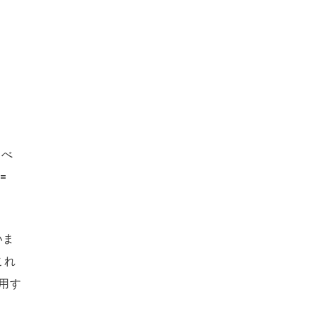
すべ
=
いま
これ
用す