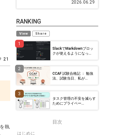
2026.06.29
RANKING
View
Share
1
SlackでMarkdownブロッ
クが使えるようになっ...
21
2
CCAF 試験合格記 ： 勉強
法、試験当日、私が...
3
タスク管理の不安を減らす
ためにプライベー...
目次
れを執
はじめに