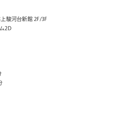
駿河台新館 2F/3F
ム2D
分
分