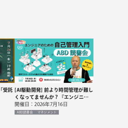
「受託
[AI駆動開発] 前より時間管理が難し
くなってませんか？『エンジニア
のための自己管理入門』ABD読書
開催日：2026年7月16日
会
ABD読書会
マネジメント