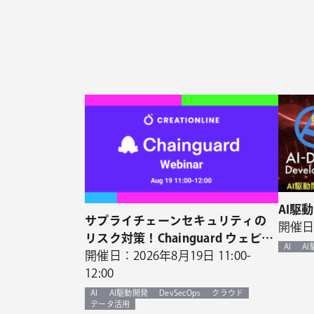
AI駆
サプライチェーンセキュリティの
開催日：
リスク対策！Chainguard ウェビナ
AI
A
ー開催決定！
開催日：2026年8月19日 11:00-
12:00
AI
AI駆動開発
DevSecOps
クラウド
データ活用