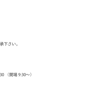
承下さい。
30 （開場 9:30～）
。