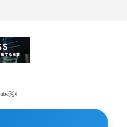
tube
X