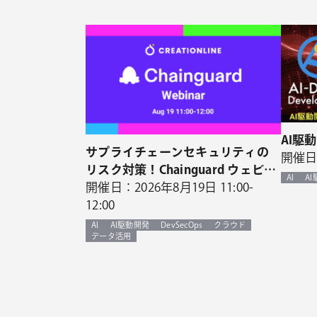
AI駆
サプライチェーンセキュリティの
開催日：
リスク対策！Chainguard ウェビナ
AI
A
ー開催決定！
開催日：2026年8月19日 11:00-
12:00
AI
AI駆動開発
DevSecOps
クラウド
データ活用