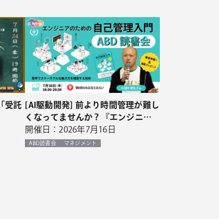
「受託
[AI駆動開発] 前より時間管理が難し
くなってませんか？『エンジニア
のための自己管理入門』ABD読書
開催日：2026年7月16日
会
ABD読書会
マネジメント