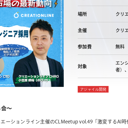
場所
クリ
主催
クリ
参加費
無料
エン
対象
者）
アジャイル開発
る会〜
エーションライン主催のCLMeetup vol.49「激変す