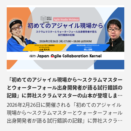
発時代真っ只中に、転職した現役エンジニアが何を
考えて行動したのか、本音のLT大会を開催！エンジ
ニアとして働く中で、「このままでいいのかな」
「他の人は…
「初めてのアジャイル現場から～スクラムマスター
とウォーターフォール出身開発者が語る試行錯誤の
記録」に弊社スクラムマスターの山本が登壇しま
す！
2026年2月26日に開催される「初めてのアジャイル
現場から～スクラムマスターとウォーターフォール
出身開発者が語る試行錯誤の記録」に弊社スクラム
マスターの山本航大が登壇します！このイベントは