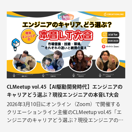
（Zoom）で開催するクリエーションライン主催の
CLMeetup vol.48「アジャイルザムライ矢田ペアプ
ロ100本稽古【原田騎郎さんとテストファーストな
実装とクラス設計】その2」のご案内です。
剣を
交えて、技…
CLMeetup vol.45【AI駆動開発時代】エンジニアの
キャリアどう選ぶ？現役エンジニアの本音LT大会
2026年3月10日にオンライン（Zoom）で開催する
クリエーションライン主催のCLMeetup vol.45「エ
ンジニアのキャリアどう選ぶ？現役エンジニアの本
音LT大会！」のご案内です イベント概要 AI駆動開