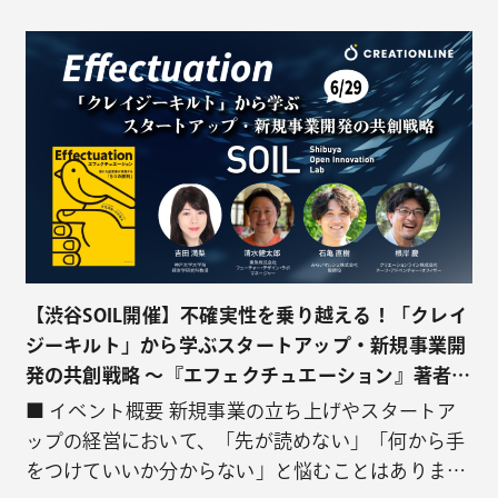
ご案内です。 ※6月1日追記 台風6号の影響により当
日は台風が関東地方に接近、大荒れの天気が予想さ
れております。つきましては、参加者の皆様の安全
を最優先に…
【渋谷SOIL開催】不確実性を乗り越える！「クレイ
ジーキルト」から学ぶスタートアップ・新規事業開
発の共創戦略 ～『エフェクチュエーション』著者
吉田満梨氏と紐解く、パートナー獲得の裏側～
■ イベント概要 ​新規事業の立ち上げやスタートア
ップの経営において、「先が読めない」「何から手
をつけていいか分からない」と悩むことはありませ