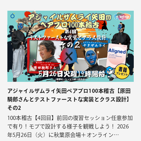
んか？ ​本イベントでは、不確実な環境で成功を収め
た起業家に共通する思考様式「エフェクチュエーシ
ョン(※1)」に着目します。中でも、最も難易度が高
く実践的な「クレイジーキルト（パートナー共創）
の原則」を中心に深堀りを行…
アジャイルザムライ矢田ペアプロ100本稽古【原田
騎郎さんとテストファーストな実装とクラス設計】
その2
100本稽古【4回目】前回の復習セッション任意参加
で有り！モブで設計する様子を観戦しよう！ 2026
年5月26日（火）に秋葉原会場＋オンライン