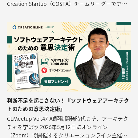
Creation Startup（COSTA）チームリーダーでアジ
ャイルコーチの笹 健太が登壇します！Scrum Fest
Fukuoka 2026は現地（GROWTH 1）＋オンラインで
開催予定です。 セッション内容（公式ページより引
用） な…
判断不足を起こさない！『ソフトウェアアーキテク
トのための意思決定術』
CLMeetup Vol.47 AI駆動開発時代こそ、アーキテク
チャを学ぼう 2026年5月12日にオンライン
（Zoom）で開催するクリエーションライン主催の