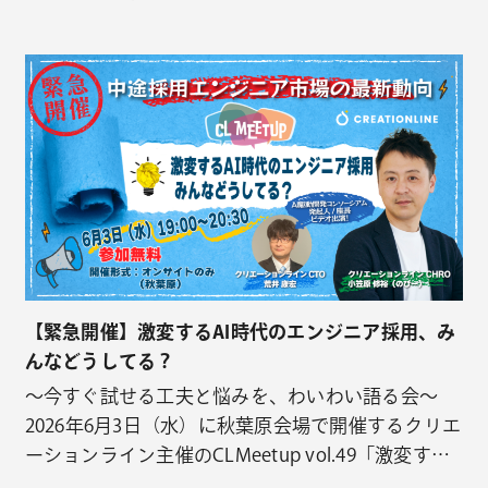
CLMeetup vol.47「ソフトウェアアーキテクトのた
めの意思決定術」のご案内です。 AI駆動開発が当た
り前になった今だからこそ、「アーキテクチャ」と
「意思決定力」がエンジニアの差を生む時代にな
っ…
【緊急開催】激変するAI時代のエンジニア採用、み
んなどうしてる？
～今すぐ試せる工夫と悩みを、わいわい語る会〜
2026年6月3日（水）に秋葉原会場で開催するクリエ
ーションライン主催のCLMeetup vol.49「激変する
AI時代のエンジニア採用、みんなどうしてる？」の