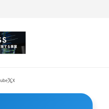
tube
X