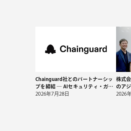
Chainguard社とのパートナーシッ
株式会
プを締結 ― AIセキュリティ・ガバ
のア
ナンスソリューションの一環とし
2026年7月28日
を公
2026
て、ソフトウェアサプライチェーン
セキュリティの取り扱いを開始 ―