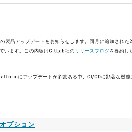
 18.7の製品アップデートをお知らせします。同月に追加された2
います。この内容はGitLab社の
リリースブログ
を要約し
Platformにアップデートが多数ある中、CI/CDに顕著な機
力オプション