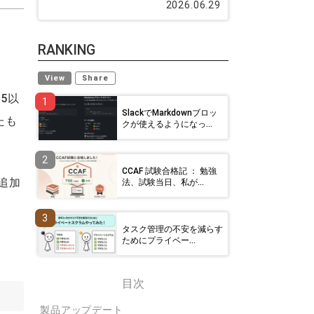
2026.06.29
RANKING
View
Share
5以
1
SlackでMarkdownブロッ
たも
クが使えるようになっ...
2
CCAF 試験合格記 ： 勉強
能追加
法、試験当日、私が...
3
タスク管理の不安を減らす
ためにプライベー...
目次
製品アップデート