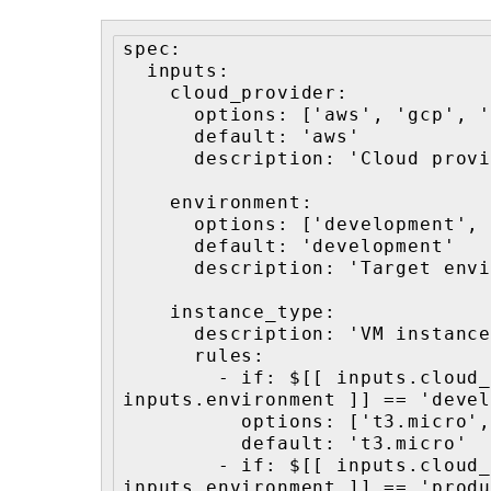
spec:

  inputs:

    cloud_provider:

      options: ['aws', 'gcp', 'azure']

      default: 'aws'

      description: 'Cloud provider'

    environment:

      options: ['development', 'staging', 'production']

      default: 'development'

      description: 'Target environment'

    instance_type:

      description: 'VM instance type'

      rules:

        - if: $[[ inputs.cloud_provider ]] == 'aws' && $[[ 
inputs.environment ]] == 'devel
          options: ['t3.micro', 't3.small']

          default: 't3.micro'

        - if: $[[ inputs.cloud_provider ]] == 'aws' && $[[ 
inputs.environment ]] == 'produ