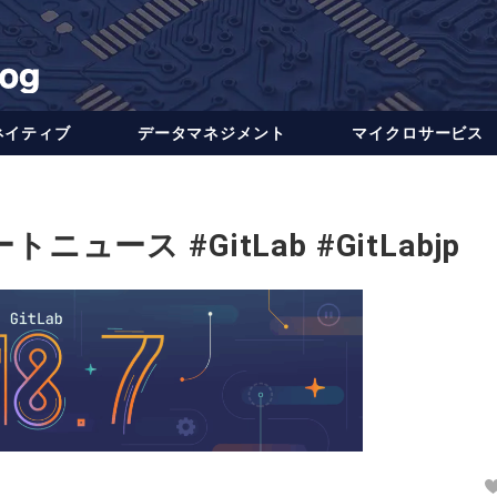
ネイティブ
データ​​マネジメント
マイクロサービス
トニュース #GitLab #GitLabjp