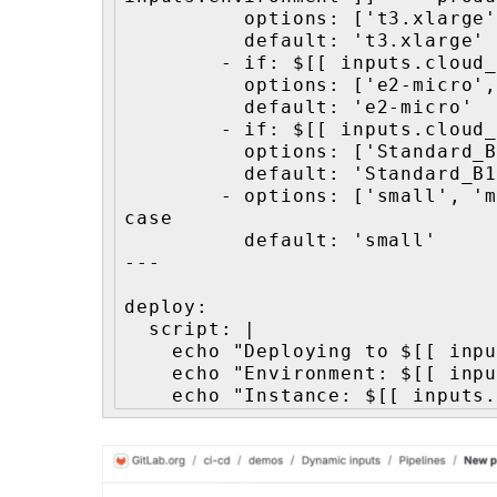
          options: ['t3.xlarge', 't3.2xlarge', 'm5.xlarge']

          default: 't3.xlarge'

        - if: $[[ inputs.cloud_provider ]] == 'gcp'

          options: ['e2-micro', 'e2-small', 'e2-standard-4']

          default: 'e2-micro'

        - if: $[[ inputs.cloud_provider ]] == 'azure'

          options: ['Standard_B1s', 'Standard_B2s', 'Standard_D2s_v3']

          default: 'Standard_B1s'

        - options: ['small', 'medium', 'large']  # Fallback for any other 
case

          default: 'small'

---

deploy:

  script: |

    echo "Deploying to $[[ inputs.cloud_provider ]]"

    echo "Environment: $[[ inputs.environment ]]"

    echo "Instance: $[[ input