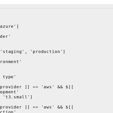
opment'

ction'
