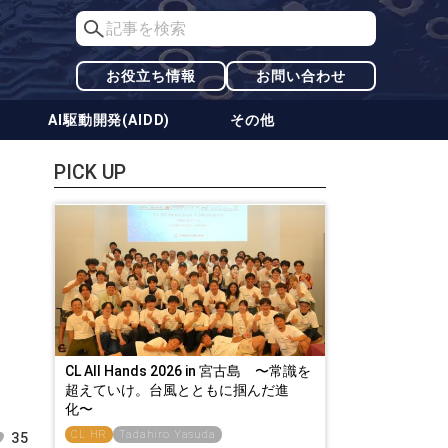
お役立ち情報
お問い合わせ
AI駆動開発(AIDD)
その他
PICK UP
CL All Hands 2026 in 宮古島 〜常識を
超えていけ。台風とともに掴んだ進
化〜
CL HR
Tadahiro Yasuda
35