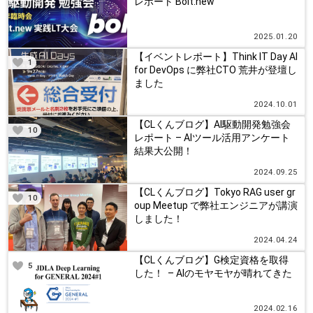
レポート Bolt.new
2025.01.20
【イベントレポート】Think IT Day AI
1
for DevOps に弊社CTO 荒井が登壇し
ました
2024.10.01
【CLくんブログ】AI駆動開発勉強会
10
レポート – AIツール活用アンケート
結果大公開！
2024.09.25
【CLくんブログ】Tokyo RAG user gr
10
oup Meetup で弊社エンジニアが講演
しました！
2024.04.24
【CLくんブログ】G検定資格を取得
5
した！ – AIのモヤモヤが晴れてきた
2024.02.16